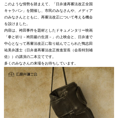
このような情勢を踏まえて、「日弁連再審法改正全国
キャラバン」を開催し、市民のみなさんや、メディア
のみなさんとともに、再審法改正について考える機会
を設けました。
内容は、袴田事件を題材としたドキュメンタリー映画
「拳と祈り－袴田巖の生涯－」の上映会と、日弁連で
中心となって再審法改正に取り組んでこられた鴨志田
祐美弁護士（日弁連再審法改正推進室長（会長特別補
佐））の講演の二本立てです。
多くのみなさんの来場をお待ちしています。