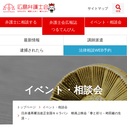
サイトマップ
検索
弁護士に
相談する
イベント
・
相談会
弁護士会広報誌
つるてんびん
最新情報
講師派遣
逮捕されたら
法律相談WEB予約
イベント・相談会
トップページ
イベント・相談会
日弁連再審法改正全国キャラバン 映画上映会「拳と祈り－袴田巖の生
涯－」