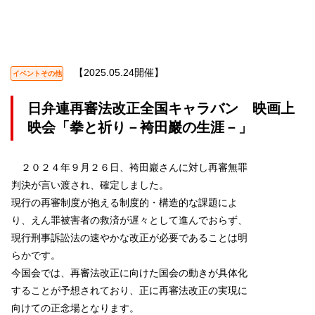
【2025.05.24開催】
イベントその他
日弁連再審法改正全国キャラバン 映画上
映会「拳と祈り－袴田巖の生涯－」
２０２４年９月２６日、袴田巖さんに対し再審無罪
判決が言い渡され、確定しました。
現行の再審制度が抱える制度的・構造的な課題によ
り、えん罪被害者の救済が遅々として進んでおらず、
現行刑事訴訟法の速やかな改正が必要であることは明
らかです。
今国会では、再審法改正に向けた国会の動きが具体化
することが予想されており、正に再審法改正の実現に
向けての正念場となります。