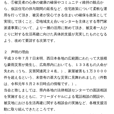
も、①被災者の心身の健康の確保やコミュニティ維持の観点か
ら、仮設住宅の供与期間の延長など、住宅政策について柔軟な運
用を行って頂き、被災者が安心できる住まいの確保を政策として
実現して頂くこと、②地域支え合いセンターを主体とする専門家
派遣事業について、より一層の活用に努めて頂き、被災者一人ひ
とりに対する生活再建に向けた具体的支援が充実したものとなる
よう、改めて要請する次第です。
２ 声明の理由
平成３０年７月７日未明、西日本各地の広範囲にわたって大規模
な豪雨災害が発生し、広島県内においても、１３３名もの人命が
失われ（うち、災害関連死２４名。）、家屋被害も１万３０００
件を超えるという、未曾有の甚大な災害に見舞われました（件数
は、令和元年５月２８日時点の情報です。）。
当会と致しましては、県内各地の法律相談センターでの面談相談
を実施するとともに、フリーダイヤルによる電話相談の開設や、
被災地における生活再建に関する相談会の実施など、各種支援活
動に取り組んできたところです。