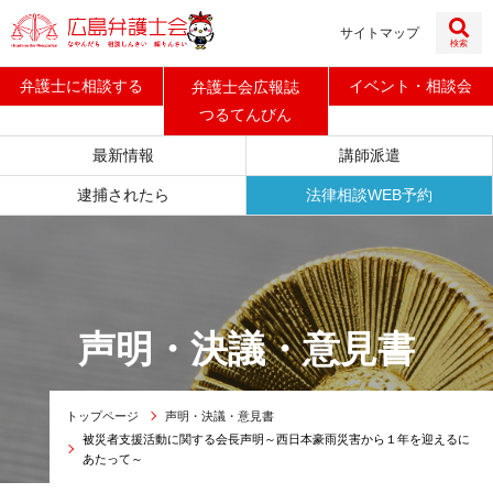
サイトマップ
検索
弁護士に
相談する
イベント
・
相談会
弁護士会広報誌
つるてんびん
最新情報
講師派遣
逮捕されたら
法律相談WEB予約
声明・決議・意見書
トップページ
声明・決議・意見書
被災者支援活動に関する会長声明～西日本豪雨災害から１年を迎えるに
あたって～