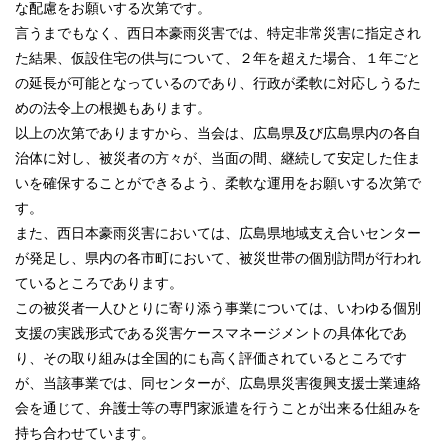
な配慮をお願いする次第です。
言うまでもなく、西日本豪雨災害では、特定非常災害に指定され
た結果、仮設住宅の供与について、２年を超えた場合、１年ごと
の延長が可能となっているのであり、行政が柔軟に対応しうるた
めの法令上の根拠もあります。
以上の次第でありますから、当会は、広島県及び広島県内の各自
治体に対し、被災者の方々が、当面の間、継続して安定した住ま
いを確保することができるよう、柔軟な運用をお願いする次第で
す。
また、西日本豪雨災害においては、広島県地域支え合いセンター
が発足し、県内の各市町において、被災世帯の個別訪問が行われ
ているところであります。
この被災者一人ひとりに寄り添う事業については、いわゆる個別
支援の実践形式である災害ケースマネージメントの具体化であ
り、その取り組みは全国的にも高く評価されているところです
が、当該事業では、同センターが、広島県災害復興支援士業連絡
会を通じて、弁護士等の専門家派遣を行うことが出来る仕組みを
持ち合わせています。