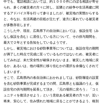
中でも、電話相談においては、約１０００件にのぼる相談が寄せ
られ、多くの被災者の方々に対し、近隣との紛争や生活再建に関
するアドバイス等を行って参りましたが、被災地の実態からする
と、今なお、生活再建の目処が立たず、途方に暮れている被災者
が多数存在します。
こうした中、現在、広島県下の自治体においては、仮設住宅（み
なし仮設を含む）に居住している方について、その供与期間を、
最大で２年とする告知をしているようです。
しかし、被災地における砂防事業等については、仮設住宅の期間
が満了した時点で完成に至っているものではないため、被災者に
してみれば、未だ安全性が確保されないまま、被災した地域に戻
るか、あるいは、他の場所に移り住むかの選択を余儀なくされて
しまいます。
そこで、広島県内の各自治体におかれましては、砂防堰堤の設置
を含む砂防事業が完成するまでの間、広島県とも協議のうえ、仮
設住宅の供与期間を延長して頂き、「元の場所に戻ろう」「コミ
ュニティを復活させよう」という意欲ある被災者の方々が、近い
将来、安心して、住み慣れた地域に戻ることができるよう、格別