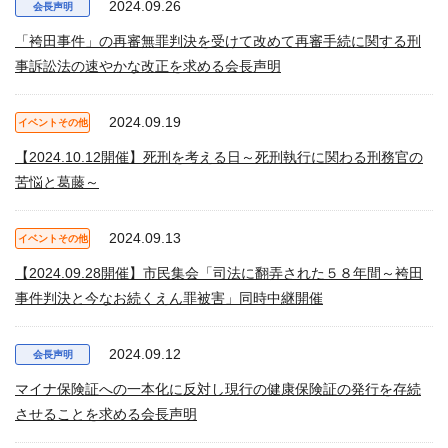
2024.09.26
会長声明
「袴田事件」の再審無罪判決を受けて改めて再審手続に関する刑
事訴訟法の速やかな改正を求める会長声明
2024.09.19
イベントその他
【2024.10.12開催】死刑を考える日～死刑執行に関わる刑務官の
苦悩と葛藤～
2024.09.13
イベントその他
【2024.09.28開催】市民集会「司法に翻弄された５８年間～袴田
事件判決と今なお続くえん罪被害」同時中継開催
2024.09.12
会長声明
マイナ保険証への一本化に反対し現行の健康保険証の発行を存続
させることを求める会長声明