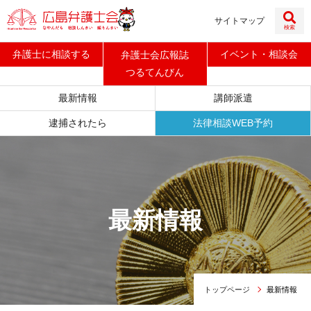
サイトマップ
検索
弁護士に
相談する
イベント
・
相談会
弁護士会広報誌
つるてんびん
最新情報
講師派遣
逮捕されたら
法律相談WEB予約
最新情報
トップページ
最新情報