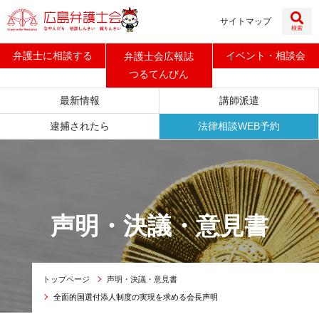
サイトマップ
検索
弁護士に
相談する
イベント
・
相談会
弁護士会広報誌
つるてんびん
最新情報
講師派遣
逮捕されたら
法律相談WEB予約
声明・決議・意見書
トップページ
声明・決議・意見書
全面的国選付添人制度の実現を求める会長声明