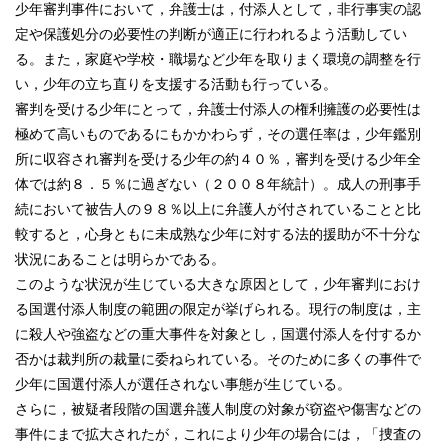
少年審判事件において，弁護士は，付添人として，非行事実の認
定や保護処分の必要性の判断が適正に行われるよう活動してい
る。また，家庭や学校・職場など少年を取りまく環境の調整を行
い，少年の立ち直りを支援する活動も行っている。
審判を受ける少年にとって，弁護士付添人の権利擁護の必要性は
極めて高いものであるにもかかわらず，その選任率は，少年鑑別
所に収容され審判を受ける少年の約４０％，審判を受ける少年全
体では約８．５％に過ぎない（２００８年統計）。成人の刑事手
続において被告人の９８％以上に弁護人が付されていることと比
較すると，心身ともに未成熟な少年に対する法的援助が不十分な
状況にあることは明らかである。
このような状況が生じている大きな原因として，少年審判におけ
る国選付添人制度の範囲の限定が挙げられる。現行の制度は，主
に殺人や強盗などの重大事件を対象とし，国選付添人を付するか
否かは裁判所の裁量に委ねられている。そのために多くの事件で
少年に国選付添人が選任されない事態が生じている。
さらに，被疑者段階の国選弁護人制度の対象が窃盗や傷害などの
事件にまで拡大されたが，これにより少年の場合には，「捜査の