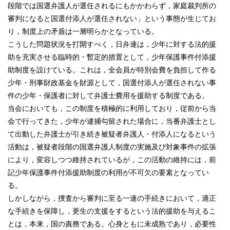
段階では国選弁護人が選任されるにもかかわらず，家庭裁判所の
審判になると国選付添人が選任されない」という事態が生じてお
り，制度上の矛盾は一層明らかとなっている。
こうした問題状況を打開すべく，日弁連は，少年に対する法的援
助を充実させる臨時的・暫定的措置として，少年保護事件付添援
助制度を設けている。これは，全会員が特別会費を負担して作る
少年・刑事財政基金を財源として，国選付添人が選任されない事
件の少年・保護者に対して弁護士費用を援助する制度である。
当会においても，この制度を積極的に利用しており，従前から当
会で行ってきた，少年が逮捕勾留された場合に，当番弁護士とし
て出動した弁護士が引き続き被疑者弁護人・付添人になるという
活動は，被疑者段階の国選弁護人制度の実施及び対象事件の拡張
により，変容しつつ維持されているが，この活動の維持には，前
記少年保護事件付添援助制度の利用が不可欠の要素となってい
る。
しかしながら，捜査から審判に至る一連の手続きにおいて，適正
な手続きを保障し，更生の支援をするという法的援助を与えるこ
とは，本来，国の責務である。心身ともに未成熟であり，必要性